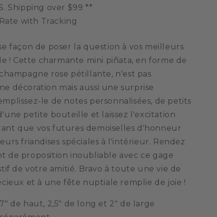
à
S. Shipping over $99 **
une
 Rate with Tracking
demoiselle
neur
d&#39;honneur
se façon de poser la question à vos meilleurs
le ! Cette charmante mini piñata, en forme de
 champagne rose pétillante, n'est pas
e décoration mais aussi une surprise
mplissez-le de notes personnalisées, de petits
une petite bouteille et laissez l'excitation
ant que vos futures demoiselles d'honneur
urs friandises spéciales à l'intérieur. Rendez
 de proposition inoubliable avec ce gage
tif de votre amitié. Bravo à toute une vie de
cieux et à une fête nuptiale remplie de joie !
" de haut, 2,5" de long et 2" de large