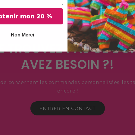
btenir mon 20 %
Non Merci
E TROUVEZ PAS CE DO
AVEZ BESOIN ?!
e concernant les commandes personnalisées, les tari
encore !
ENTRER EN CONTACT