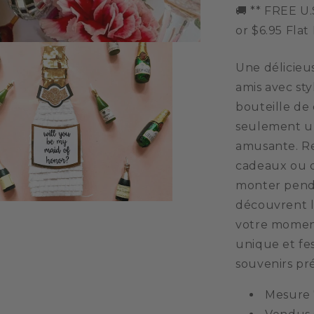
à
🚚 ** FREE U.
une
or $6.95 Flat
demoiselle
d&#39;hon
Une délicieu
amis avec sty
bouteille de
seulement un
amusante. Re
cadeaux ou d'
monter pend
découvrent le
votre moment
unique et fes
souvenirs pré
Mesure 7