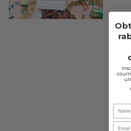
Obt
ra
Insc
courri
un
Prénom
Courriel