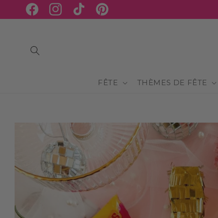
ET
PASSER
Facebook
Instagram
TikTok
Pinterest
AU
CONTENU
FÊTE
THÈMES DE FÊTE
PASSER AUX
INFORMATIONS
PRODUITS