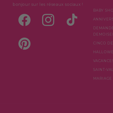
bonjour sur les réseaux sociaux !
BABY SH
ANNIVER
Facebook
Instagram
TikTok
DEMANDE
DEMOISE
CINCO D
Pinterest
HALLOW
VACANCE
SAINT-VA
MARIAGE