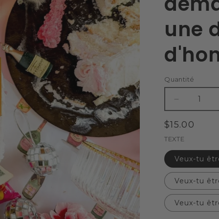
dema
une 
d'ho
Quantité
Réduire
la
quantité
Prix
$15.00
de
habituel
TEXTE
Coffret
cadeau
Veux-tu êt
Champagn
Blanc
Veux-tu êt
pour
demande
Veux-tu êt
en
mariage