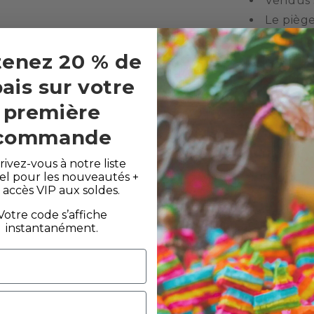
Vendus
Le piège
de friandi
enez 20 % de
Les piña
Choisiss
bais sur votre
première
commande
rivez-vous à notre liste
el pour les nouveautés +
 accès VIP aux soldes.
Votre code s’affiche
instantanément.
INFORMATION