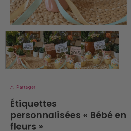
Ouvrir
le
média
1
dans
une
fenêtre
modale
Partager
Étiquettes
personnalisées « Bébé en
fleurs »