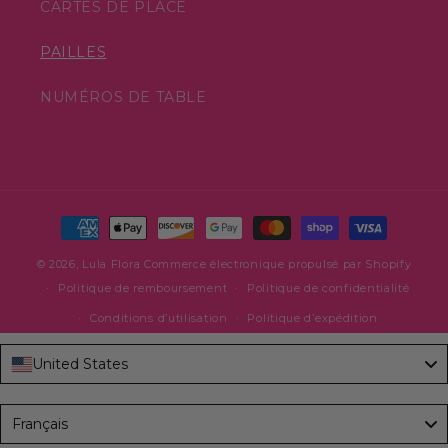
CARTES DE PLACE
PAILLES
NUMÉROS DE TABLE
Moyens
de
© 2026,
Lula Flora
Commerce électronique propulsé par Shopify
paiement
Politique de remboursement
Politique de confidentialité
Conditions d’utilisation
Politique d’expédition
United States
Language
Français