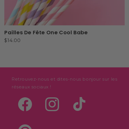
Pailles De Fête One Cool Babe
Prix
$14.00
habituel
Retrouvez-nous et dites-nous bonjour sur les
réseaux sociaux !
Facebook
Instagram
TikTok