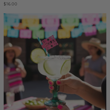
Prix
$16.00
habituel