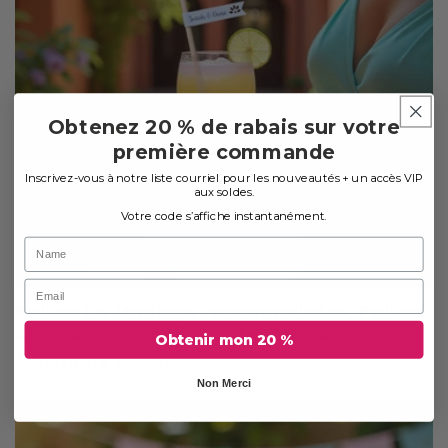
Obtenez 20 % de rabais sur votre
première commande
Inscrivez-vous à notre liste courriel pour les nouveautés + un accès VIP
aux soldes.
Votre code s’affiche instantanément.
Prénom
Courriel
Pailles De Mariage Personnalisées, Pailles
À Cocktail Signées Par Les Mariés
Obtenir mon 20 %
Prix
À partir de $20.00
habituel
Non Merci