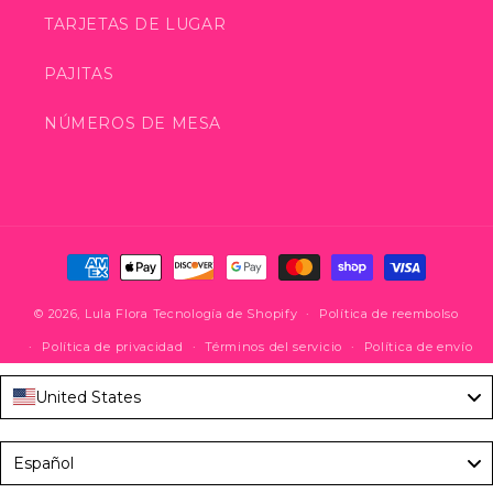
TARJETAS DE LUGAR
PAJITAS
NÚMEROS DE MESA
Formas
de
© 2026,
Lula Flora
Tecnología de Shopify
pago
Política de reembolso
Política de privacidad
Términos del servicio
Política de envío
United States
Language
Español