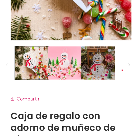
Abrir
elemento
multimedia
1
en
una
ventana
modal
Compartir
Caja de regalo con
adorno de muñeco de