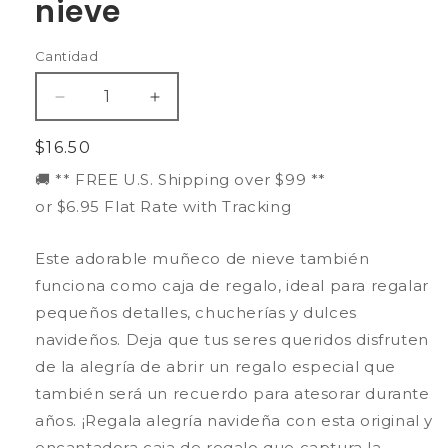
nieve
Cantidad
Reducir
Aumentar
cantidad
cantidad
para
para
Precio
$16.50
Caja
Caja
habitual
🚚 ** FREE U.S. Shipping over $99 **
de
de
or $6.95 Flat Rate with Tracking
regalo
regalo
con
con
adorno
adorno
Este adorable muñeco de nieve también
de
de
funciona como caja de regalo, ideal para regalar
muñeco
muñeco
pequeños detalles, chucherías y dulces
de
de
nieve
nieve
navideños. Deja que tus seres queridos disfruten
de la alegría de abrir un regalo especial que
también será un recuerdo para atesorar durante
años. ¡Regala alegría navideña con esta original y
encantadora caja de regalo que captura la