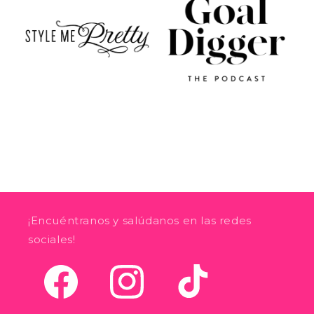
¡Encuéntranos y salúdanos en las redes
sociales!
Facebook
Instagram
TikTok